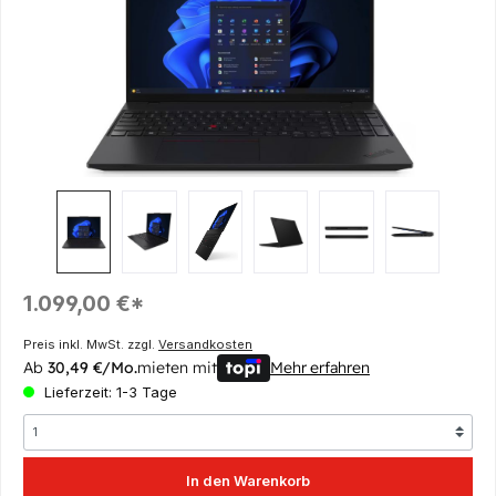
Regulärer Preis:
1.099,00 €*
Preis inkl. MwSt. zzgl.
Versandkosten
Ab
30,49 €/Mo.
mieten mit
Mehr erfahren
Lieferzeit: 1-3 Tage
In den Warenkorb