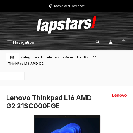
Zum Hauptinhalt springen
Kostenloser Versand*
Navigation
Kategorien
Notebooks
L-Serie
ThinkPad L16
ThinkPad L16 AMD G2
Lenovo Thinkpad L16 AMD
G2 21SC000FGE
Bildergalerie überspringen