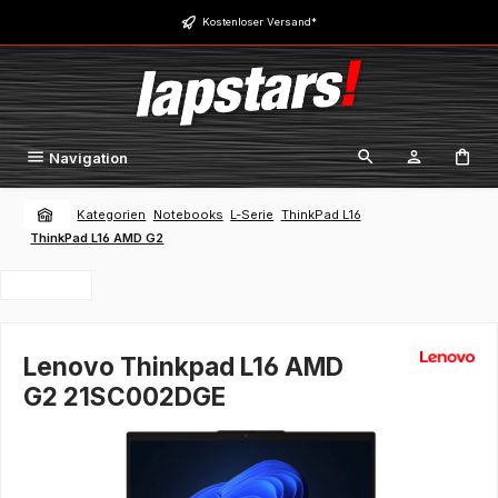
Zum Hauptinhalt springen
Kostenloser Versand*
Navigation
Kategorien
Notebooks
L-Serie
ThinkPad L16
ThinkPad L16 AMD G2
Lenovo Thinkpad L16 AMD
G2 21SC002DGE
Bildergalerie überspringen