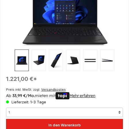
Regulärer Preis:
1.221,00 €*
Preis inkl. MwSt. zzgl.
Versandkosten
Ab
33,99 €/Mo.
mieten mit
Mehr erfahren
Lieferzeit: 1-3 Tage
In den Warenkorb