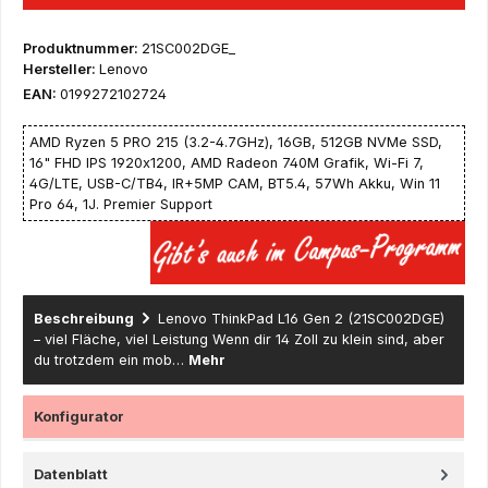
Produktnummer:
21SC002DGE_
Hersteller:
Lenovo
EAN:
0199272102724
AMD Ryzen 5 PRO 215 (3.2-4.7GHz), 16GB, 512GB NVMe SSD,
16" FHD IPS 1920x1200, AMD Radeon 740M Grafik, Wi-Fi 7,
4G/LTE, USB-C/TB4, IR+5MP CAM, BT5.4, 57Wh Akku, Win 11
Pro 64, 1J. Premier Support
Beschreibung
Lenovo ThinkPad L16 Gen 2 (21SC002DGE)
– viel Fläche, viel Leistung Wenn dir 14 Zoll zu klein sind, aber
du trotzdem ein mob…
Mehr
Konfigurator
Datenblatt