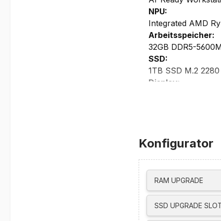
NPU:
Integrated AMD Ry
Arbeitsspeicher:
32GB DDR5-5600MHz
SSD:
1TB SSD M.2 2280
Display:
14" Display, WUXGA
500 nits, 170°
viewing angle, 86%
Template Color Cal
Konfigurator
Grafikkarte:
AMD Radeon 860
Maximale Auflösun
• 2x 5120x3200 @ 
RAM UPGRADE
• 1x 3840x2160 @
Maximale Auflösung
SSD UPGRADE SLOT
• 7680x4320 @60H