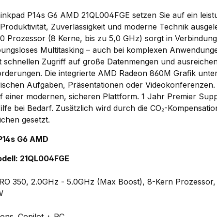
hinkpad P14s G6 AMD 21QL004FGE
setzen Sie auf ein leis
Produktivität, Zuverlässigkeit und moderne Technik ausgele
0 Prozessor
(8 Kerne, bis zu 5,0 GHz) sorgt in Verbindun
bungsloses Multitasking – auch bei komplexen Anwendung
t schnellen Zugriff auf große Datenmengen und ausreichen
orderungen. Die
integrierte AMD Radeon 860M Grafik
unter
afischen Aufgaben, Präsentationen oder Videokonferenzen.
f einer modernen, sicheren Plattform.
1 Jahr Premier Sup
lfe bei Bedarf. Zusätzlich wird durch die
CO₂-Kompensation
ichen gesetzt.
P14s G6 AMD
dell: 21QL004FGE
O 350, 2.0GHz - 5.0GHz (Max Boost), 8-Kern Prozessor
W
ions
,
Copilot + PC