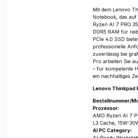
Mit dem
Lenovo T
Notebook, das auf 
Ryzen AI 7 PRO 35
DDR5 RAM
für rei
PCIe 4.0 SSD
biete
professionelle Anf
zuverlässig bei gr
Pro
arbeiten Sie au
– für kompetente Hi
ein nachhaltiges Ze
Lenovo Thinkpad 
Bestellnummer/Mo
Prozessor:
AMD Ryzen AI 7 PR
L3 Cache, 15W-30
AI PC Category:
AI-Ready Workstat