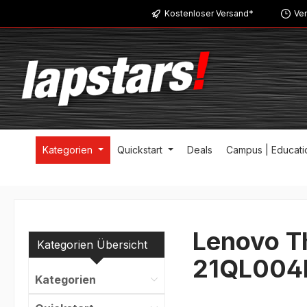
Kostenloser Versand*
Ver
m Hauptinhalt springen
Zur Suche springen
Zur Hauptnavigation springen
Kategorien
Quickstart
Deals
Campus | Educati
Lenovo T
Kategorien Übersicht
21QL004
Kategorien