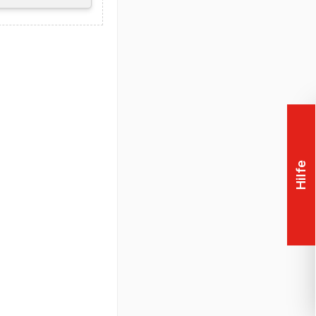
Support
llergarantie auf
Hilfe
hrer Mobile
e Grafikkarte in
Anwendung[en]
leisten.