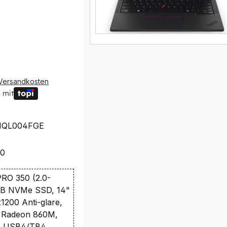
Versandkosten
 mit
1QL004FGE
80
RO 350 (2.0-
TB NVMe SSD, 14"
200 Anti-glare,
 Radeon 860M,
I, USB4/TB4,