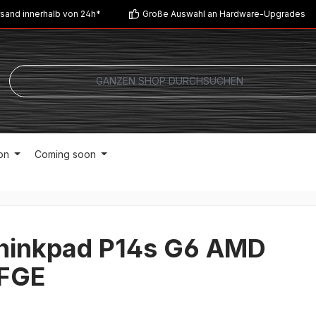
sand innerhalb von 24h*
Große Auswahl an Hardware-Upgrades
on
Coming soon
hinkpad P14s G6 AMD
FGE