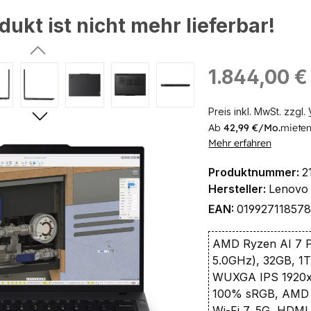
dukt ist nicht mehr lieferbar!
ingen
Regulärer Preis:
1.844,00 €
Preis inkl. MwSt. zzgl.
Ab
42,99 €/Mo.
mieten
Mehr erfahren
Produktnummer:
2
Hersteller:
Lenovo
EAN:
01992711857
AMD Ryzen AI 7 P
5.0GHz), 32GB, 1
WUXGA IPS 1920x1
100% sRGB, AMD
Wi-Fi 7, 5G, HDM