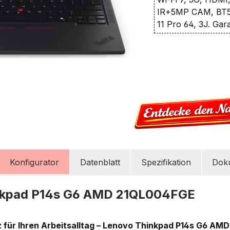
IR+5MP CAM, BT5.
11 Pro 64, 3J. Gar
Konfigurator
Datenblatt
Spezifikation
Dok
nkpad P14s G6 AMD 21QL004FGE
z für Ihren Arbeitsalltag – Lenovo Thinkpad P14s G6 A