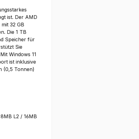
tungsstarkes
gt ist. Der
AMD
g mit
32 GB
en. Die
1 TB
d Speicher für
stützt Sie
 Mit
Windows 11
port
ist inklusive
 (0,5 Tonnen)
, 8MB L2 / 16MB