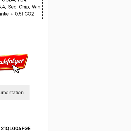
4, Sec. Chip, Win
antie + 0.5t CO2
umentation
MD 21QL004FGE