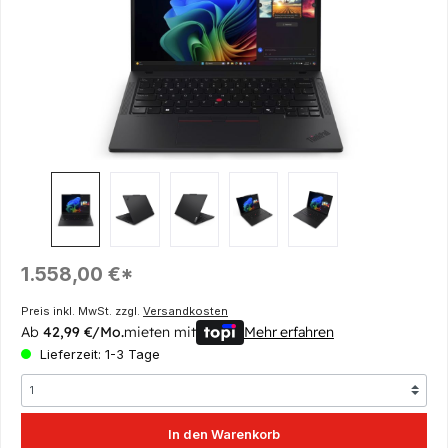
Regulärer Preis:
1.558,00 €*
Preis inkl. MwSt. zzgl.
Versandkosten
Ab
42,99 €/Mo.
mieten mit
Mehr erfahren
Lieferzeit: 1-3 Tage
In den Warenkorb