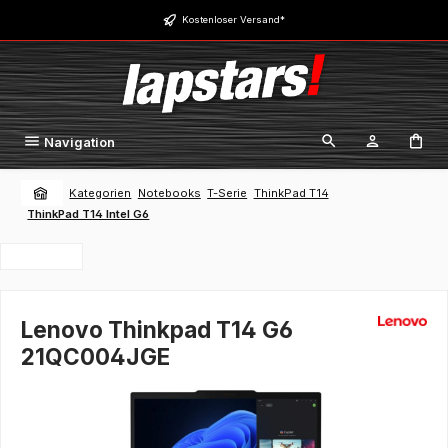
Zum Hauptinhalt springen
Kostenloser Versand*
Navigation
Kategorien
Notebooks
T-Serie
ThinkPad T14
ThinkPad T14 Intel G6
Lenovo Thinkpad T14 G6
21QC004JGE
Bildergalerie überspringen