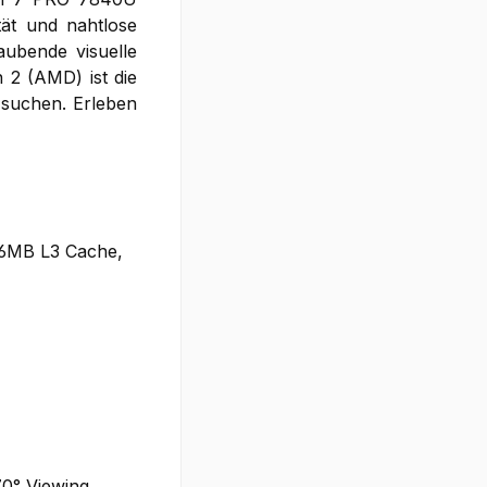
ät und nahtlose
aubende visuelle
 2 (AMD) ist die
t suchen. Erleben
16MB L3 Cache,
70° Viewing