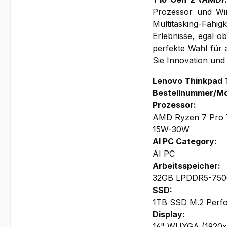
Prozessor und Win
Multitasking-Fähig
Erlebnisse, egal o
perfekte Wahl für 
Sie Innovation und 
Lenovo Thinkpad
Bestellnummer/Mo
Prozessor:
AMD Ryzen 7 Pro 7
15W-30W
AI PC Category:
AI PC
Arbeitsspeicher:
32GB LPDDR5-7500 
SSD:
1TB SSD M.2 Perf
Display:
16" WUXGA (1920x12