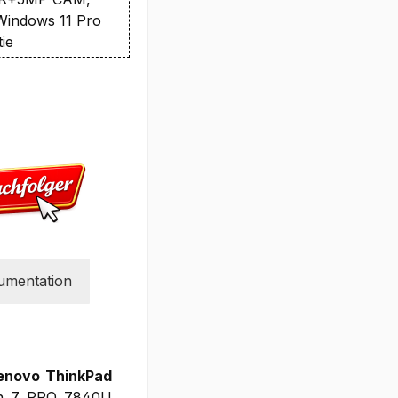
 Windows 11 Pro
ie
umentation
Lenovo ThinkPad
en 7 PRO 7840U