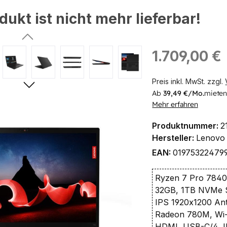
dukt ist nicht mehr lieferbar!
ingen
Regulärer Preis:
1.709,00 €
Preis inkl. MwSt. zzgl.
Ab
39,49 €/Mo.
mieten
Mehr erfahren
Produktnummer:
2
Hersteller:
Lenovo
EAN:
01975322479
Ryzen 7 Pro 7840
32GB, 1TB NVMe 
IPS 1920x1200 Ant
Radeon 780M, Wi-
HDMI, USB-C/4, 