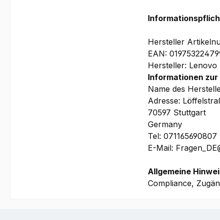
Die maximale Kapaz
Informationspflic
Nutzung ab.
Software:
Hersteller Artike
Windows 11 Pro 64
EAN: 01975322479
Größe und Reiseg
Hersteller: Lenovo
20.5 x 361.9 x 255
Informationen zur
Garantie:
Name des Herstell
3 Jahre Depot/Brin
Adresse: Löffelstr
(beinhaltet u.a. pr
70597 Stuttgart
Akku
Germany
Tel: 071165690807
E-Mail: Fragen_D
Bilder und technis
Allgemeine Hinwei
Compliance, Zugäng