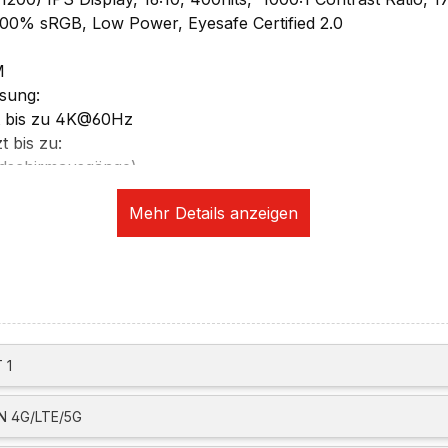
 100% sRGB, Low Power, Eyesafe Certified 2.0
M
sung:
t bis zu 4K@60Hz
t bis zu:
dschirmausgänge)
dschirmausgänge)
u 2 Bildschirmausgänge)
 bis zu:
dschirmausgänge)
dschirmausgänge)
u 2 Bildschirmausgänge)
 4 unabhängige Bildschirme (eigener Bildschirm und 3 exte
 oder USB4)
 1
fwerk (optional per USB)
 4G/LTE/5G
ikation: