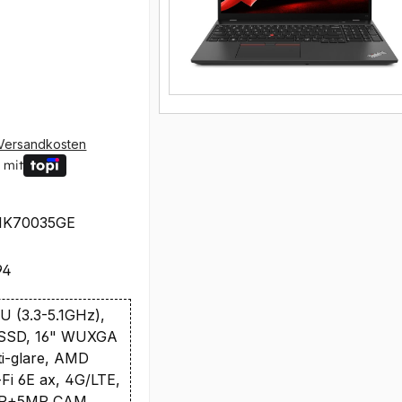
Versandkosten
 mit
1K70035GE
94
U (3.3-5.1GHz),
SSD, 16" WUXGA
i-glare, AMD
Fi 6E ax, 4G/LTE,
IR+5MP CAM,