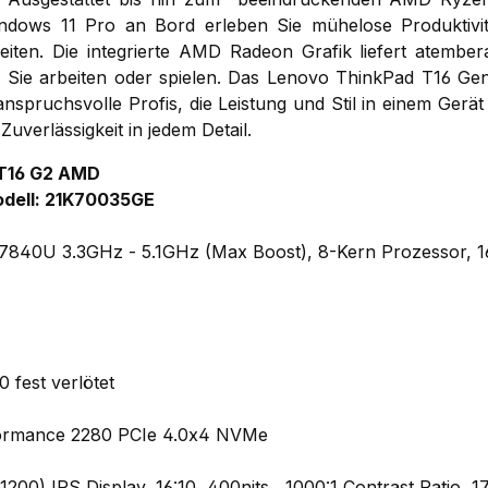
dows 11 Pro an Bord erleben Sie mühelose Produktivit
keiten. Die integrierte AMD Radeon Grafik liefert atember
b Sie arbeiten oder spielen. Das Lenovo ThinkPad T16 Gen
anspruchsvolle Profis, die Leistung und Stil in einem Gerä
Zuverlässigkeit in jedem Detail.
 T16 G2 AMD
dell: 21K70035GE
840U 3.3GHz - 5.1GHz (Max Boost), 8-Kern Prozessor, 
fest verlötet
ormance 2280 PCIe 4.0x4 NVMe
00) IPS Display, 16:10, 400nits, 1000:1 Contrast Ratio, 1