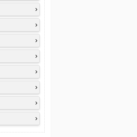
al-microphone
 Certified 9.0,
60 Minuten)
 wie z. B. der