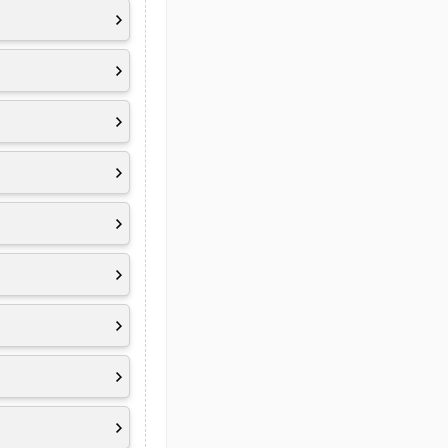
berfläche
ltimedia FN