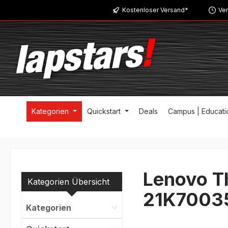
Kostenloser Versand*
Ver
m Hauptinhalt springen
Zur Suche springen
Zur Hauptnavigation springen
Kategorien
Quickstart
Deals
Campus | Educati
Lenovo T
Kategorien Übersicht
21K7003
Kategorien