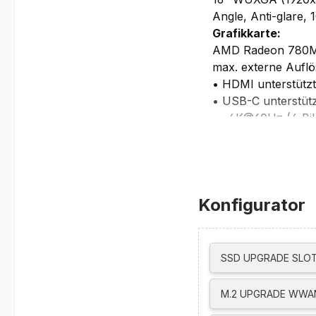
Angle, Anti-glare,
Grafikkarte:
AMD Radeon 780
max. externe Auflö
• HDMI unterstütz
• USB-C unterstütz
- 4K@60Hz (4 Bil
- 5K@60Hz (3 Bil
- 5K@120Hz (bis z
• USB4 unterstützt
- 4K@60Hz (4 Bil
Konfigurator
- 5K@60Hz (3 Bil
- 5K@120Hz (bis z
Unterstützt bis zu
über HDMI, USB-C
SSD UPGRADE SLOT
Laufwerke:
kein optisches Lau
M.2 UPGRADE WWAN
Netzwerk/Kommun