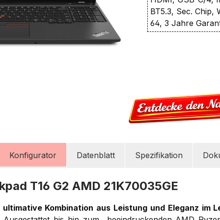
BT5.3, Sec. Chip,
64, 3 Jahre Garant
Konfigurator
Datenblatt
Spezifikation
Dok
nkpad T16 G2 AMD 21K70035GE
 ultimative Kombination aus Leistung und Eleganz im 
.
Ausgestattet bis hin zum beeindruckenden AMD Ryz